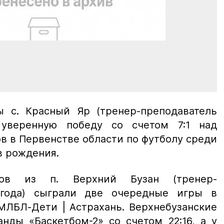
 с. Красный Яр (тренер-преподаватель
 уверенную победу со счетом 7:1 над
в в Первенстве области по футболу среди
в рождения.
стов из п. Верхний Бузан (тренер-
агода) сыграли две очередные игры в
МЛБЛ-Дети | Астрахань. Верхнебузанские
нды «Баскетбом-2» со счетом 22:16, а у