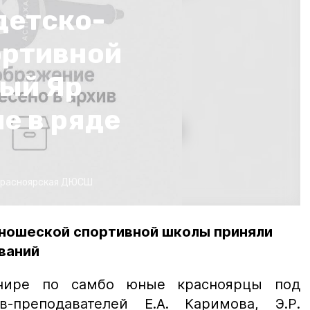
детско-
ортивной
ный Яр
е в ряде
Красноярская ДЮСШ
ношеской спортивной школы приняли
ваний
рнире по самбо юные красноярцы под
в-преподавателей Е.А. Каримова, Э.Р.