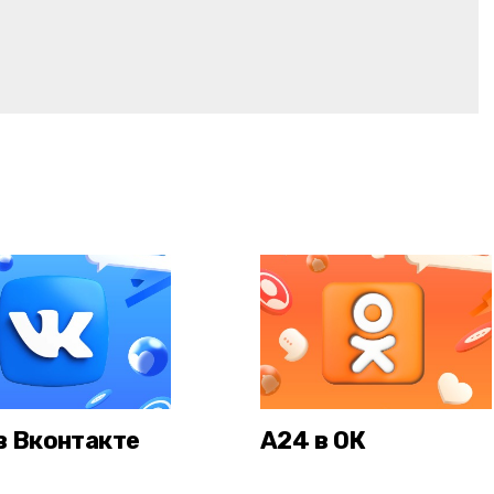
в Вконтакте
А24 в ОК