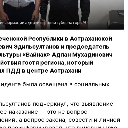
 информации администрации губернатора АО
еченской Республики в Астраханской
евич Эдильсултанов и председатель
льтуры «Вайнах» Адлан Мухадинович
йствия гостя региона, который
л ПДД в центре Астрахани
иденте была освещена в социальных
ьсултанов подчеркнул, что выявление
е наказание — это не вопрос
ний, а вопрос закона, совести и личной
кже проинформировал, что виновник уже