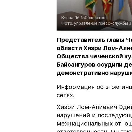
Вчера, 16:15
Общество
Фото:
управление пресс-службы и
Представитель главы Ч
области Хизри Лом-Али
Общества чеченской ку
Байсангуров осудили де
демонстративно наруши
Информация об этом инц
сетях.
Хизри Лом-Алиевич Эдил
нарушений и последующе
межнациональных отноше
ответственности. Он та