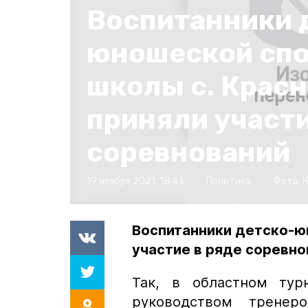
Воспитанники 
юношеской сп
школы с. Крас
приняли участи
соревнований
19 ноября 2021, 18:43
Политика
Фото:
Воспитанники детско-ю
участие в ряде соревно
Так, в областном ту
руководством тренеро