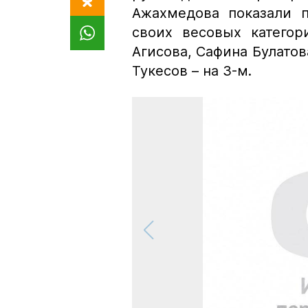
Ажахмедова показали п
своих весовых катего
Агисова, Сафина Булатов
Тукесов – на 3-м.