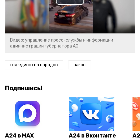
Play
Video
Видео: управление пресс-службы и информации
администрации губернатора АО
год единства народов
закон
Подпишись!
А24 в MAX
А24 в Вконтакте
А2