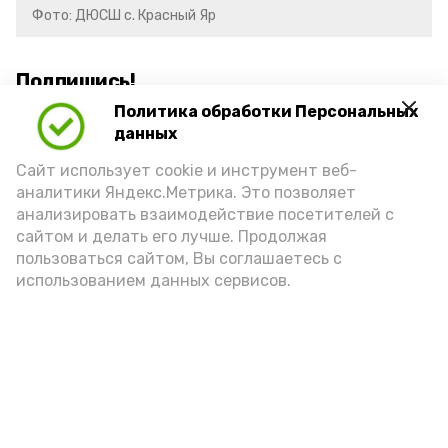
Фото: ДЮСШ с. Красный Яр
Подпишись!
Политика обработки Персональных
данных
Сайт использует cookie и инструмент веб-
аналитики Яндекс.Метрика. Это позволяет
анализировать взаимодействие посетителей с
А24 в MAX
А24 в Вконтакте
А2
сайтом и делать его лучше. Продолжая
пользоваться сайтом, Вы соглашаетесь с
использованием данных сервисов.
Красноярский районный музей
пополнился новым артефактом