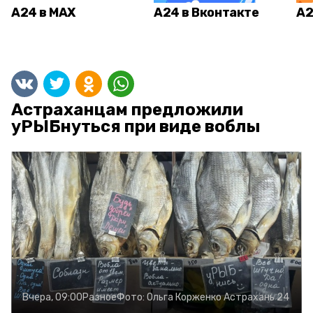
А24 в MAX
А24 в Вконтакте
А2
Астраханцам предложили
уРЫБнуться при виде воблы
Вчера, 09:00
Разное
Фото:
Ольга Корженко
Астрахань 24