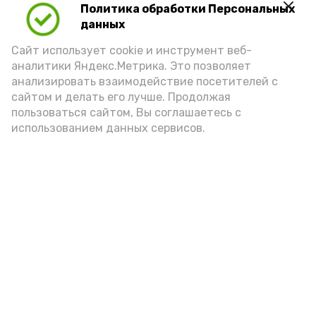
Политика обработки Персональных
кувшин займёт достойное место в
данных
музейной экспозиции, посвященной
Сайт использует cookie и инструмент веб-
далекому прошлому нашей малой
аналитики Яндекс.Метрика. Это позволяет
родины. Полюбоваться им сможет
анализировать взаимодействие посетителей с
каждый посетитель Красноярского
сайтом и делать его лучше. Продолжая
районного музея.
пользоваться сайтом, Вы соглашаетесь с
использованием данных сервисов.
Подпишись!
А24 в MAX
А24 в Вконтакте
А2