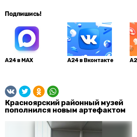
Подпишись!
А24 в MAX
А24 в Вконтакте
А2
Красноярский районный музей
пополнился новым артефактом