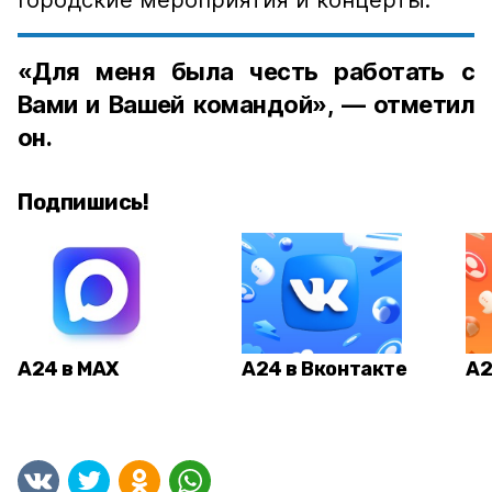
городские мероприятия и концерты.
«Для меня была честь работать с
Вами и Вашей командой», — отметил
он.
Подпишись!
А24 в MAX
А24 в Вконтакте
А2