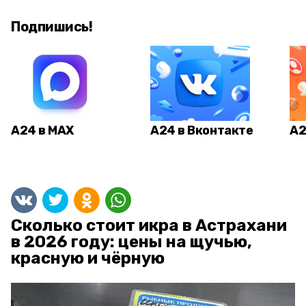
Подпишись!
А24 в MAX
А24 в Вконтакте
А2
Сколько стоит икра в Астрахани
в 2026 году: цены на щучью,
красную и чёрную