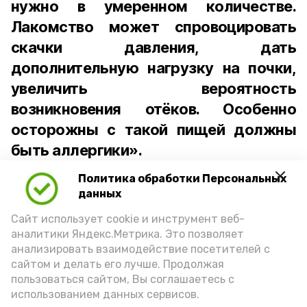
нужно в умеренном количестве.
Лакомство может спровоцировать
скачки давления, дать
дополнительную нагрузку на почки,
увеличить вероятность
возникновения отёков. Особенно
осторожны с такой пищей должны
быть аллергики».
Политика обработки Персональных
Для взрослого человека безопасной
данных
порцией икры считается 30-50 граммов
(2-3 ложки). При этом следует обратить
Сайт использует cookie и инструмент веб-
аналитики Яндекс.Метрика. Это позволяет
внимание на хлеб, с которым она
анализировать взаимодействие посетителей с
подаётся: лучше выбирать
сайтом и делать его лучше. Продолжая
цельнозерновой, с мукой грубого
пользоваться сайтом, Вы соглашаетесь с
использованием данных сервисов.
помола. Есть икру следует в первой