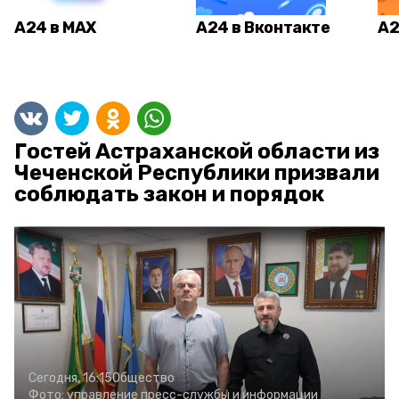
А24 в MAX
А24 в Вконтакте
А2
Гостей Астраханской области из
Чеченской Республики призвали
соблюдать закон и порядок
Сегодня, 16:15
Общество
Фото:
управление пресс-службы и информации