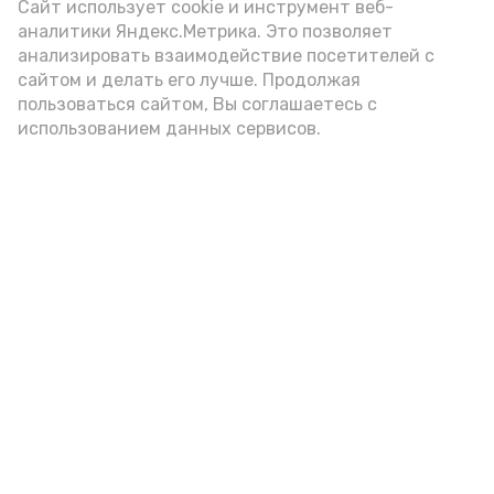
Video
Сайт использует cookie и инструмент веб-
аналитики Яндекс.Метрика. Это позволяет
анализировать взаимодействие посетителей с
сайтом и делать его лучше. Продолжая
Видео: управление пресс-службы и информации
пользоваться сайтом, Вы соглашаетесь с
администрации губернатора АО
использованием данных сервисов.
год единства народов
закон
Подпишись!
А24 в MAX
А24 в Вконтакте
А2