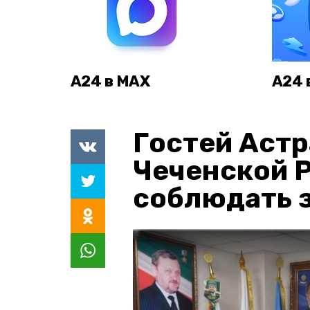
А24 в MAX
А24 
Гостей Астр
Чеченской 
соблюдать з