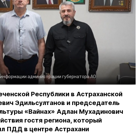
 информации администрации губернатора АО
еченской Республики в Астраханской
евич Эдильсултанов и председатель
льтуры «Вайнах» Адлан Мухадинович
йствия гостя региона, который
л ПДД в центре Астрахани