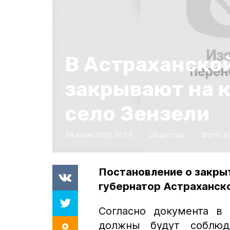
В Астраханско
закрывают на 
село Зензели
24 июня 2021, 17:54
Общество
Фото:
p
Постановление о закрыт
губернатор Астраханск
Согласно документа в
должны будут соблюд