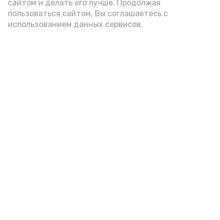
сайтом и делать его лучше. Продолжая
пользоваться сайтом, Вы соглашаетесь с
использованием данных сервисов.
Фото: Ольга Корженко Астрахань 24
Как объяснили продавцы, воблу берут
охотно: уж больно хороша на вкус. К
тому же её удобно транспортировать,
она долго не портится. А это
немаловажно: рыбка, особенно с такими
бодрыми «аффирмациями», станет
лакомым презентом даже для далеко