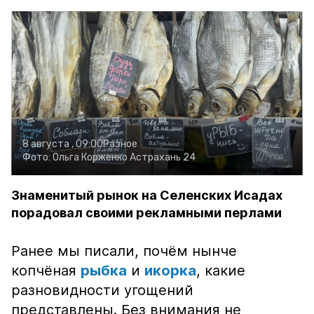
8 августа , 09:00
Разное
Фото:
Ольга Корженко
Астрахань 24
Знаменитый рынок на Селенских Исадах
порадовал своими рекламными перлами
Ранее мы писали, почём нынче
копчёная
рыбка
и
икорка
, какие
разновидности угощений
представлены. Без внимания не