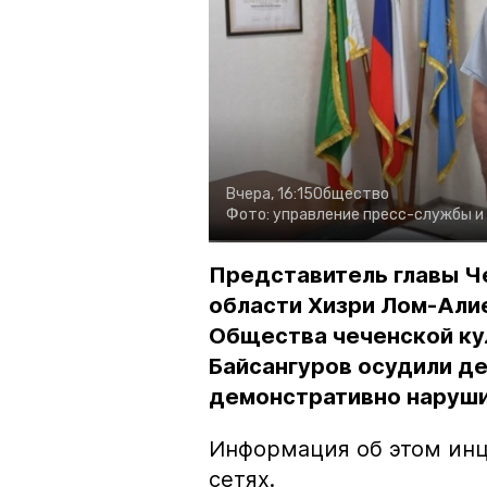
Вчера, 16:15
Общество
Фото:
управление пресс-службы и
Представитель главы Ч
области Хизри Лом-Али
Общества чеченской ку
Байсангуров осудили де
демонстративно наруши
Информация об этом инц
сетях.