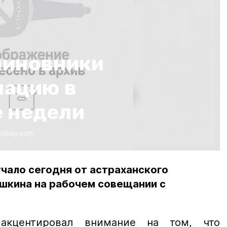
чиновники
нацию в
 недели
xabay.com
чало сегодня от астраханского
ушкина на рабочем совещании с
акцентировал внимание на том, что