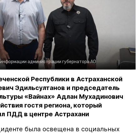
 информации администрации губернатора АО
еченской Республики в Астраханской
евич Эдильсултанов и председатель
льтуры «Вайнах» Адлан Мухадинович
йствия гостя региона, который
л ПДД в центре Астрахани
иденте была освещена в социальных