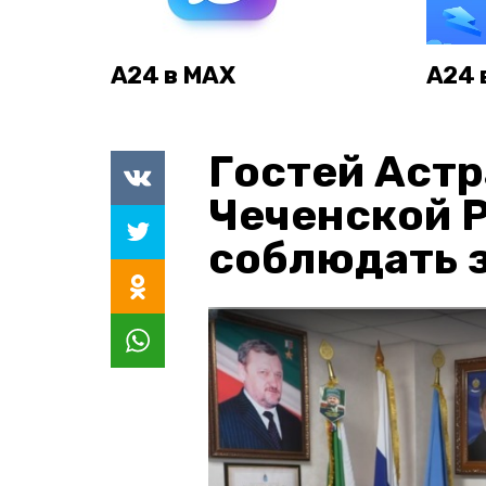
А24 в MAX
А24 
Гостей Астр
Чеченской 
соблюдать з