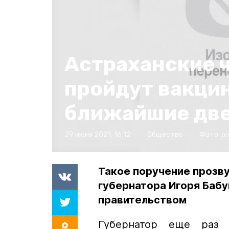
Астраханские 
пройдут вакци
ближайшие две
29 июня 2021, 16:12
Общество
Фото:
pi
Такое поручение прозву
губернатора Игоря Баб
правительством
Губернатор еще раз 