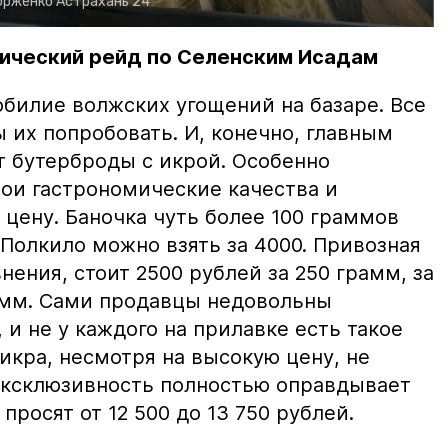
орженко
Астрахань 24
ический рейд по Селенским Исадам
билие волжских угощений на базаре. Все
ы их попробовать. И, конечно, главным
т бутерброды с икрой. Особенно
вои гастрономические качества и
цену. Баночка чуть более 100 граммов
 Полкило можно взять за 4000. Привозная
нения, стоит 2500 рублей за 250 грамм, за
амм. Сами продавцы недовольны
и не у каждого на прилавке есть такое
 икра, несмотря на высокую цену, не
 эксклюзивность полностью оправдывает
просят от 12 500 до 13 750 рублей.