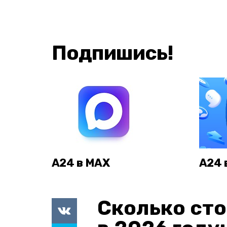
Подпишись!
А24 в MAX
А24 
Сколько сто