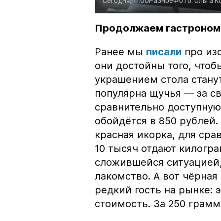
Сегодня, 11:00
Разное
Фото:
Ольга К
Продолжаем гастроном
Ранее мы
писали
про изо
они достойны того, чтоб
украшением стола стану
популярна щучья — за с
сравнительно доступную 
обойдётся в 850 рублей.
красная икорка, для срав
10 тысяч отдают килогр
сложившейся ситуацией, 
лакомство. А вот чёрная
редкий гость на рынке:
стоимость. За 250 грамм 