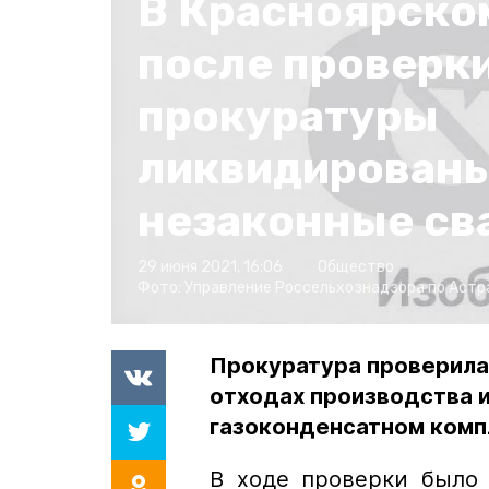
В Красноярско
после проверк
прокуратуры
ликвидированы
незаконные св
29 июня 2021, 16:06
Общество
Фото:
Управление Россельхознадзора по Астр
Прокуратура проверила
отходах производства 
газоконденсатном комп
В ходе проверки было 