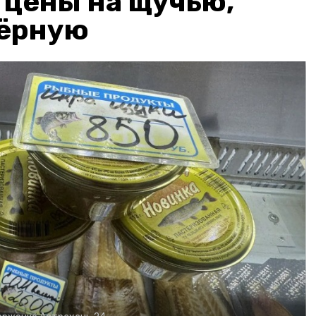
: цены на щучью,
чёрную