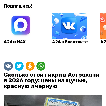
Подпишись!
А24 в MAX
А24 в Вконтакте
А2
Сколько стоит икра в Астрахани
в 2026 году: цены на щучью,
красную и чёрную