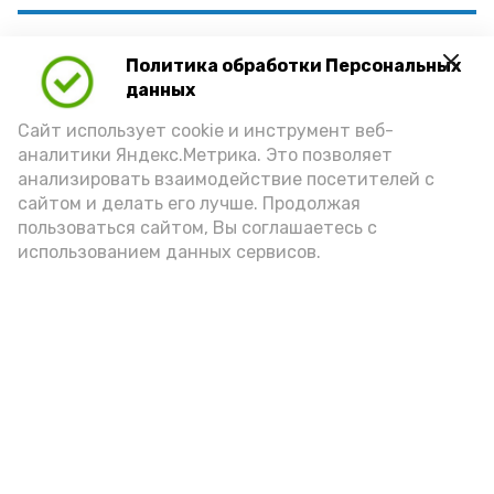
«Благодарим всех участников,
Политика обработки Персональных
тренеров-преподавателей и
данных
зрителей за активное участие и
Сайт использует cookie и инструмент веб-
поддержку! Ваша энергия и
аналитики Яндекс.Метрика. Это позволяет
стремление к победе сделали этот
анализировать взаимодействие посетителей с
сайтом и делать его лучше. Продолжая
турнир ярким и незабываемым.
пользоваться сайтом, Вы соглашаетесь с
Желаем всем новых спортивных
использованием данных сервисов.
достижений и побед!»
отметили организаторы турнира.