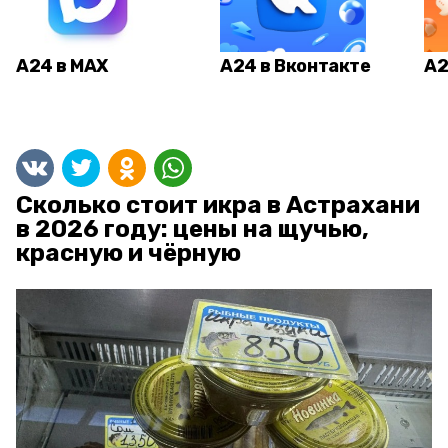
А24 в MAX
А24 в Вконтакте
А2
Сколько стоит икра в Астрахани
в 2026 году: цены на щучью,
красную и чёрную