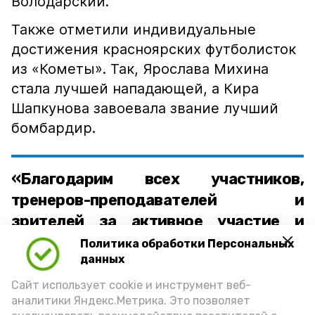
Володарский.
Также отметили индивидуальные
достижения красноярских футболисток
из «Кометы». Так, Ярослава Михина
стала лучшей нападающей, а Кира
Шапкунова завоевала звание лучший
бомбардир.
«Благодарим всех участников,
тренеров-преподавателей и
зрителей за активное участие и
поддержку! Ваша энергия и
Политика обработки Персональных
данных
стремление к победе сделали этот
турнир ярким и незабываемым.
Сайт использует cookie и инструмент веб-
аналитики Яндекс.Метрика. Это позволяет
Желаем всем новых спортивных