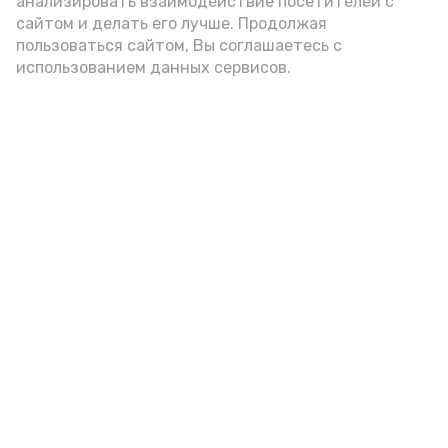
анализировать взаимодействие посетителей с
достижений и побед!»
сайтом и делать его лучше. Продолжая
пользоваться сайтом, Вы соглашаетесь с
отметили организаторы турнира.
использованием данных сервисов.
Фото: ДЮСШ с. Красный Яр
Подпишись!