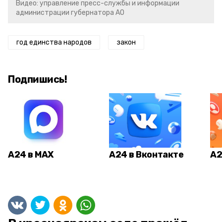
Видео: управление пресс-службы и информации
администрации губернатора АО
год единства народов
закон
Подпишись!
А24 в MAX
А24 в Вконтакте
А2