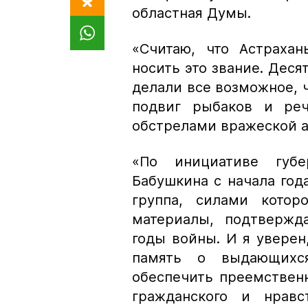
областная Думы.
«Считаю, что Астрахан
носить это звание. Деся
делали все возможное, 
подвиг рыбаков и реч
обстрелами вражеской 
«По инициативе губе
Бабушкина с начала год
группа, силами котор
материалы, подтвержд
годы войны. И я увере
память о выдающихс
обеспечить преемственн
гражданского и нрав