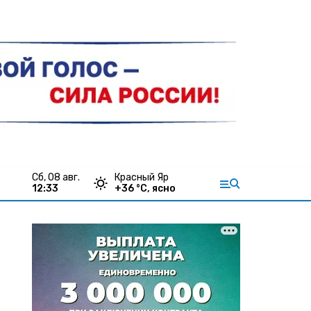
сб, 08 авг.
Красный Яр
12:33
+
36
°С,
ясно