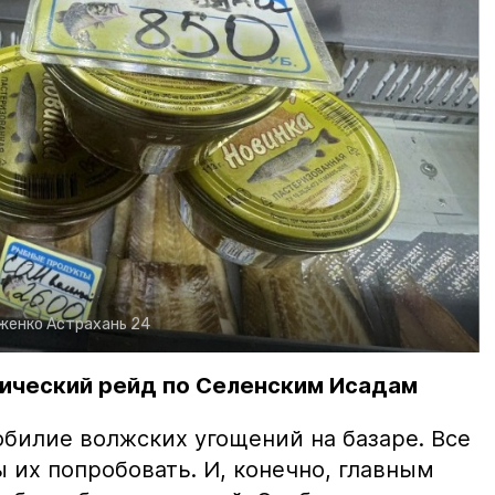
рженко
Астрахань 24
ический рейд по Селенским Исадам
билие волжских угощений на базаре. Все
ы их попробовать. И, конечно, главным