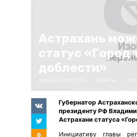
Астрахань мож
статус «Город
доблести»
30 августа 2021, 17:04
Общество
Фото
Губернатор Астраханск
президенту РФ Владими
Астрахани статуса «Гор
Инициативу главы ре