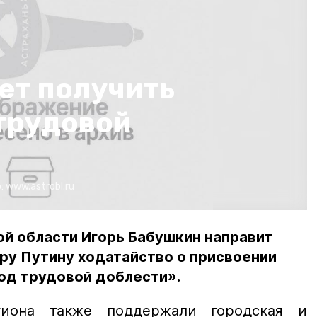
ет получить
 трудовой
:
www.astrobl.ru
ой области Игорь Бабушкин направит
ру Путину ходатайство о присвоении
од трудовой доблести».
гиона также поддержали городская и