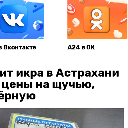
в Вконтакте
А24 в ОК
ит икра в Астрахани
: цены на щучью,
чёрную