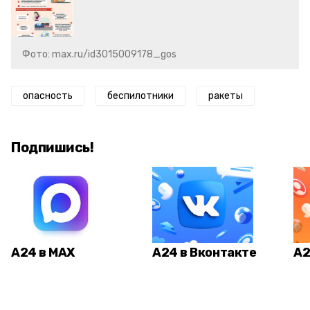
Фото: max.ru/id3015009178_gos
опасность
беспилотники
ракеты
Подпишись!
А24 в MAX
А24 в Вконтакте
А2