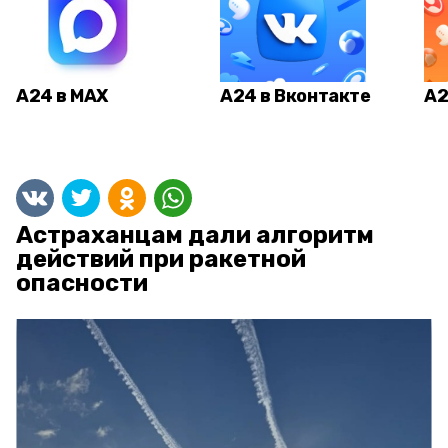
А24 в MAX
А24 в Вконтакте
А2
Астраханцам дали алгоритм
действий при ракетной
опасности