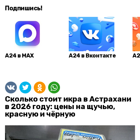
Подпишись!
А24 в MAX
А24 в Вконтакте
А2
Сколько стоит икра в Астрахани
в 2026 году: цены на щучью,
красную и чёрную