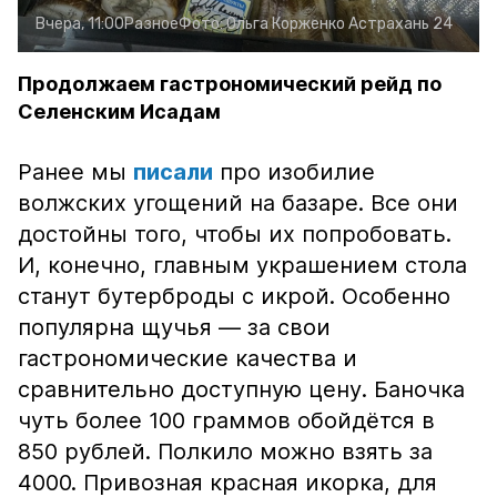
Вчера, 11:00
Разное
Фото:
Ольга Корженко
Астрахань 24
Продолжаем гастрономический рейд по
Селенским Исадам
Ранее мы
писали
про изобилие
волжских угощений на базаре. Все они
достойны того, чтобы их попробовать.
И, конечно, главным украшением стола
станут бутерброды с икрой. Особенно
популярна щучья — за свои
гастрономические качества и
сравнительно доступную цену. Баночка
чуть более 100 граммов обойдётся в
850 рублей. Полкило можно взять за
4000. Привозная красная икорка, для