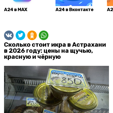
А24 в MAX
А24 в Вконтакте
А2
Сколько стоит икра в Астрахани
в 2026 году: цены на щучью,
красную и чёрную