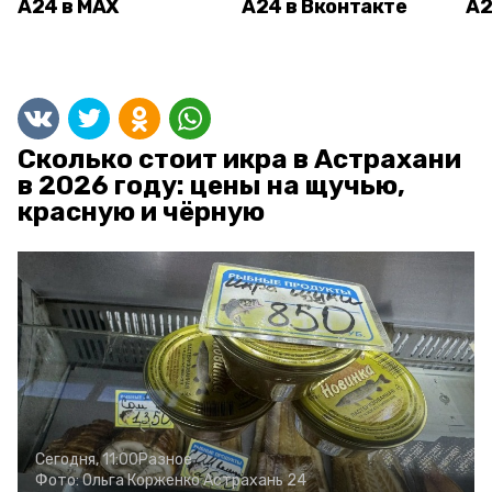
А24 в MAX
А24 в Вконтакте
А2
Сколько стоит икра в Астрахани
в 2026 году: цены на щучью,
красную и чёрную
Сегодня, 11:00
Разное
Фото:
Ольга Корженко
Астрахань 24