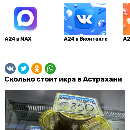
А24 в MAX
А24 в Вконтакте
А2
Сколько стоит икра в Астрахани