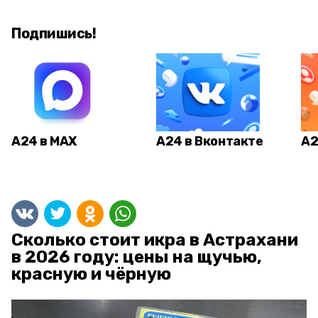
Подпишись!
А24 в MAX
А24 в Вконтакте
А2
Сколько стоит икра в Астрахани
в 2026 году: цены на щучью,
красную и чёрную