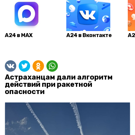
А24 в MAX
А24 в Вконтакте
А2
Астраханцам дали алгоритм
действий при ракетной
опасности