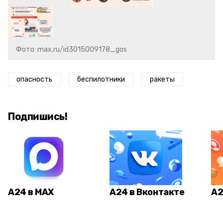
Фото: max.ru/id3015009178_gos
опасность
беспилотники
ракеты
Подпишись!
А24 в MAX
А24 в Вконтакте
А2