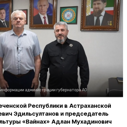
 информации администрации губернатора АО
еченской Республики в Астраханской
евич Эдильсултанов и председатель
льтуры «Вайнах» Адлан Мухадинович