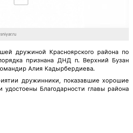
niyar.ru
чшей дружиной Красноярского района по
порядка признана ДНД п. Верхний Бузан
 командир Алия Кадырбердиева.
иятии дружинники, показавшие хорошие
и удостоены Благодарности главы района