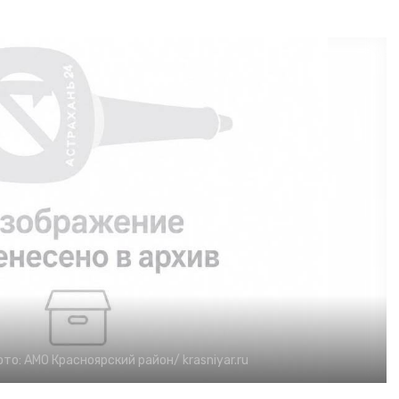
ото:
АМО Красноярский район/
krasniyar.ru