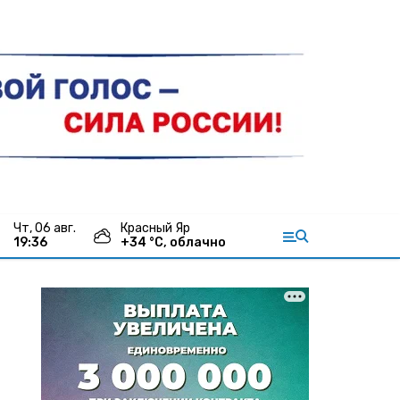
чт, 06 авг.
Красный Яр
19:36
+
34
°С,
облачно