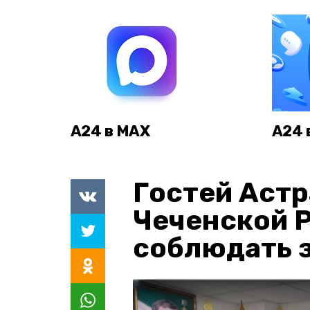
А24 в MAX
А24 
Гостей Астр
Чеченской 
соблюдать з