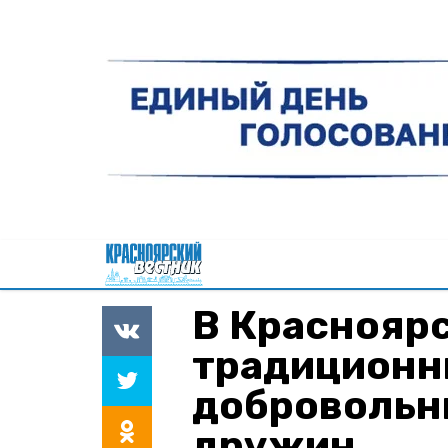
В Краснояр
традиционн
добровольн
дружин