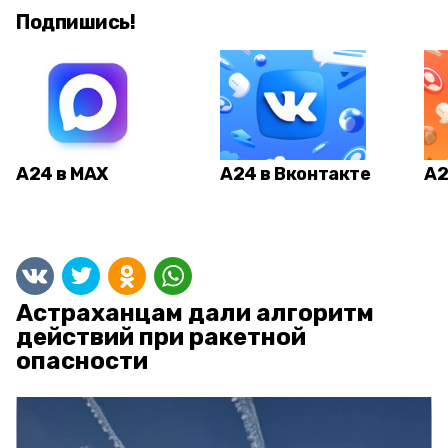
Подпишись!
А24 в MAX
А24 в Вконтакте
А2
Астраханцам дали алгоритм
действий при ракетной
опасности