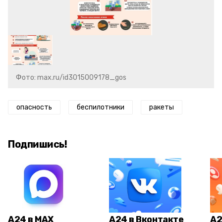
Фото: max.ru/id3015009178_gos
опасность
беспилотники
ракеты
Подпишись!
А24 в MAX
А24 в Вконтакте
А2