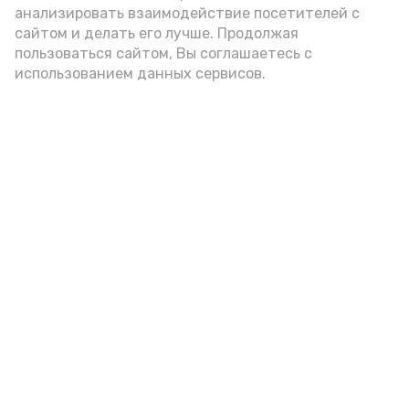
анализировать взаимодействие посетителей с
сайтом и делать его лучше. Продолжая
Видео: управление пресс-службы и информации
пользоваться сайтом, Вы соглашаетесь с
администрации губернатора АО
использованием данных сервисов.
год единства народов
закон
Подпишись!
А24 в MAX
А24 в Вконтакте
А2