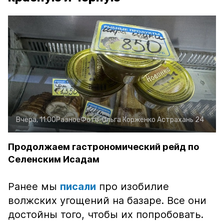
Вчера, 11:00
Разное
Фото:
Ольга Корженко
Астрахань 24
Продолжаем гастрономический рейд по
Селенским Исадам
Ранее мы
писали
про изобилие
волжских угощений на базаре. Все они
достойны того, чтобы их попробовать.