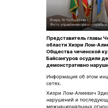
Вчера, 16:15
Общество
Фото:
управление пресс-службы и
Представитель главы Ч
области Хизри Лом-Али
Общества чеченской ку
Байсангуров осудили де
демонстративно наруши
Информация об этом инц
сетях.
Хизри Лом-Алиевич Эдил
нарушений и последующе
межнациональных отноше