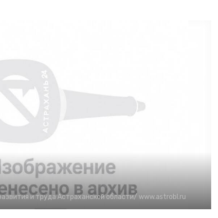
развития и труда Астраханской области/
www.astrobl.ru