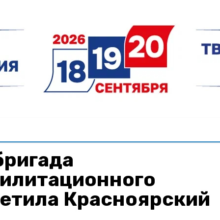
бригада
илитационного
сетила Красноярский