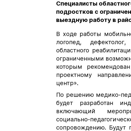
Специалисты областног
подростков с огранич
выездную работу в рай
В ходе работы мобильно
логопед, дефектолог
областного реабилитаци
ограниченными возможн
которым рекомендован
проектному направлен
центр».
По решению медико-педа
будет разработан инд
включающий меропри
социально-педагогич
сопровождению. Будут 