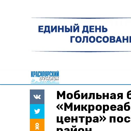
Мобильная 
«Микрореаб
центра» по
район