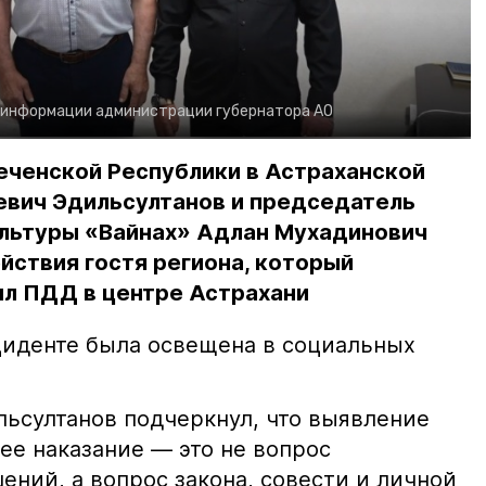
 информации администрации губернатора АО
еченской Республики в Астраханской
евич Эдильсултанов и председатель
льтуры «Вайнах» Адлан Мухадинович
йствия гостя региона, который
л ПДД в центре Астрахани
иденте была освещена в социальных
ьсултанов подчеркнул, что выявление
е наказание — это не вопрос
ний, а вопрос закона, совести и личной