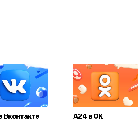
в Вконтакте
А24 в ОК