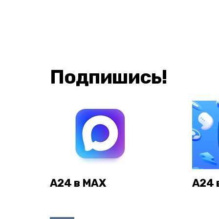
Подпишись!
А24 в MAX
А24 