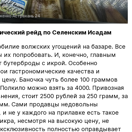
рженко
Астрахань 24
ический рейд по Селенским Исадам
билие волжских угощений на базаре. Все
ы их попробовать. И, конечно, главным
т бутерброды с икрой. Особенно
вои гастрономические качества и
цену. Баночка чуть более 100 граммов
 Полкило можно взять за 4000. Привозная
нения, стоит 2500 рублей за 250 грамм, за
амм. Сами продавцы недовольны
и не у каждого на прилавке есть такое
 икра, несмотря на высокую цену, не
 эксклюзивность полностью оправдывает