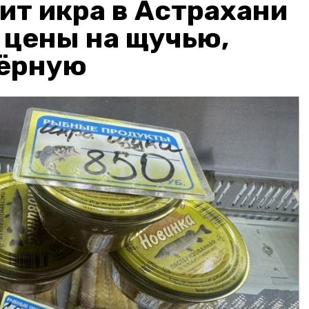
ит икра в Астрахани
: цены на щучью,
чёрную