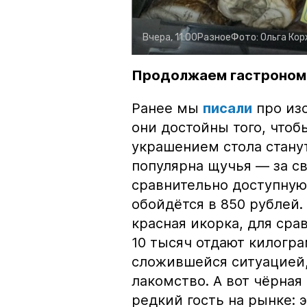
Вчера, 11:00
Разное
Фото:
Ольга Ко
Продолжаем гастроном
Ранее мы
писали
про изо
они достойны того, чтоб
украшением стола стану
популярна щучья — за с
сравнительно доступную 
обойдётся в 850 рублей.
красная икорка, для срав
10 тысяч отдают килогр
сложившейся ситуацией, 
лакомство. А вот чёрная
редкий гость на рынке: