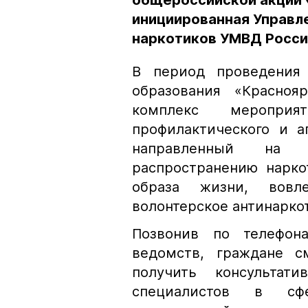
общероссийской акции 
инициированная Управл
наркотиков УМВД Росси
В период проведения 
образования «Красноя
комплекс мероприят
профилактического и аг
направленный на п
распространению нарко
образа жизни, вов
волонтерское антинарко
Позвонив по телефон
ведомств, граждане с
получить консультат
специалистов в сфе