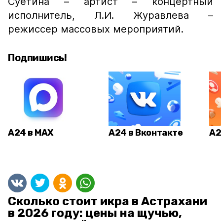
Суетина – артист – концертный
исполнитель, Л.И. Журавлева –
режиссер массовых мероприятий.
Подпишись!
А24 в MAX
А24 в Вконтакте
А2
Сколько стоит икра в Астрахани
в 2026 году: цены на щучью,