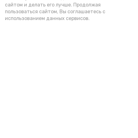
подаётся: лучше выбирать
сайтом и делать его лучше. Продолжая
цельнозерновой, с мукой грубого
пользоваться сайтом, Вы соглашаетесь с
использованием данных сервисов.
помола. Есть икру следует в первой
половине дня. Кстати, полезнее для
здоровья сопроводить такой бутерброд
сочными овощами, свежей зеленью и
отварным яйцом.