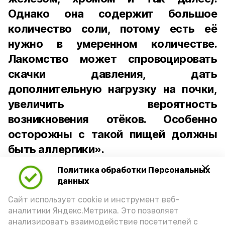
Однако она содержит большое
количество соли, потому есть её
нужно в умеренном количестве.
Лакомство может спровоцировать
скачки давления, дать
дополнительную нагрузку на почки,
увеличить вероятность
возникновения отёков. Особенно
осторожны с такой пищей должны
быть аллергики».
Политика обработки Персональных
Для взрослого человека безопасной
данных
порцией икры считается 30-50 граммов
(2-3 ложки). При этом следует обратить
Сайт использует cookie и инструмент веб-
аналитики Яндекс.Метрика. Это позволяет
внимание на хлеб, с которым она
анализировать взаимодействие посетителей с