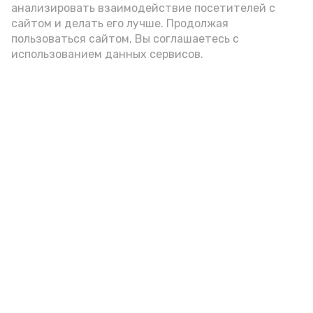
анализировать взаимодействие посетителей с
подаётся: лучше выбирать
сайтом и делать его лучше. Продолжая
цельнозерновой, с мукой грубого
пользоваться сайтом, Вы соглашаетесь с
использованием данных сервисов.
помола. Есть икру следует в первой
половине дня. Кстати, полезнее для
здоровья сопроводить такой бутерброд
сочными овощами, свежей зеленью и
отварным яйцом.