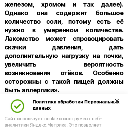
железом, хромом и так далее).
Однако она содержит большое
количество соли, потому есть её
нужно в умеренном количестве.
Лакомство может спровоцировать
скачки давления, дать
дополнительную нагрузку на почки,
увеличить вероятность
возникновения отёков. Особенно
осторожны с такой пищей должны
быть аллергики».
Политика обработки Персональных
Для взрослого человека безопасной
данных
порцией икры считается 30-50 граммов
(2-3 ложки). При этом следует обратить
Сайт использует cookie и инструмент веб-
аналитики Яндекс.Метрика. Это позволяет
внимание на хлеб, с которым она