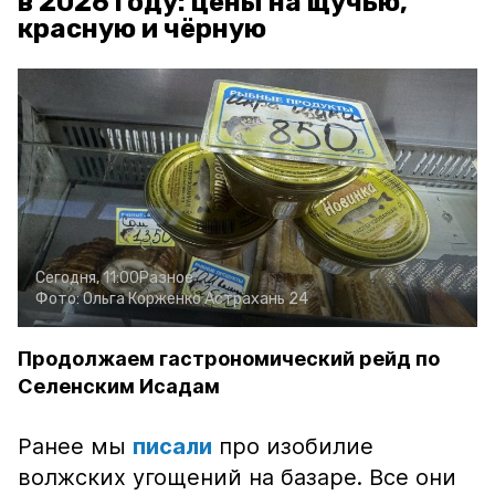
в 2026 году: цены на щучью,
красную и чёрную
Сегодня, 11:00
Разное
Фото:
Ольга Корженко
Астрахань 24
Продолжаем гастрономический рейд по
Селенским Исадам
Ранее мы
писали
про изобилие
волжских угощений на базаре. Все они