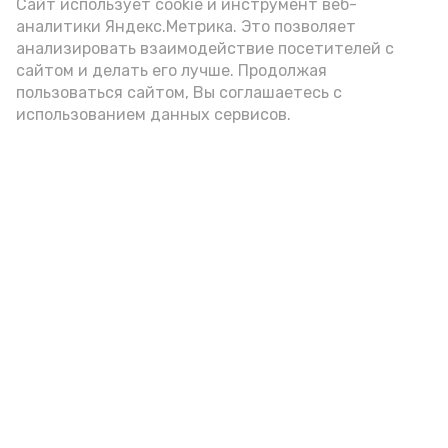
(2-3 ложки). При этом следует обратить
Сайт использует cookie и инструмент веб-
аналитики Яндекс.Метрика. Это позволяет
внимание на хлеб, с которым она
анализировать взаимодействие посетителей с
подаётся: лучше выбирать
сайтом и делать его лучше. Продолжая
цельнозерновой, с мукой грубого
пользоваться сайтом, Вы соглашаетесь с
использованием данных сервисов.
помола. Есть икру следует в первой
половине дня. Кстати, полезнее для
здоровья сопроводить такой бутерброд
сочными овощами, свежей зеленью и
отварным яйцом.