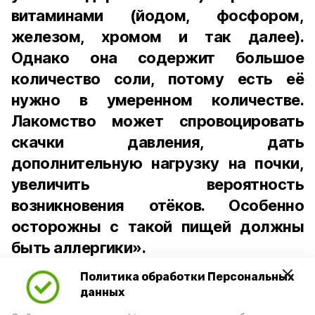
витаминами (йодом, фосфором,
железом, хромом и так далее).
Однако она содержит большое
количество соли, потому есть её
нужно в умеренном количестве.
Лакомство может спровоцировать
скачки давления, дать
дополнительную нагрузку на почки,
увеличить вероятность
возникновения отёков. Особенно
осторожны с такой пищей должны
быть аллергики».
Политика обработки Персональных
Для взрослого человека безопасной
данных
порцией икры считается 30-50 граммов