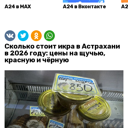
А24 в MAX
А24 в Вконтакте
А2
Сколько стоит икра в Астрахани
в 2026 году: цены на щучью,
красную и чёрную