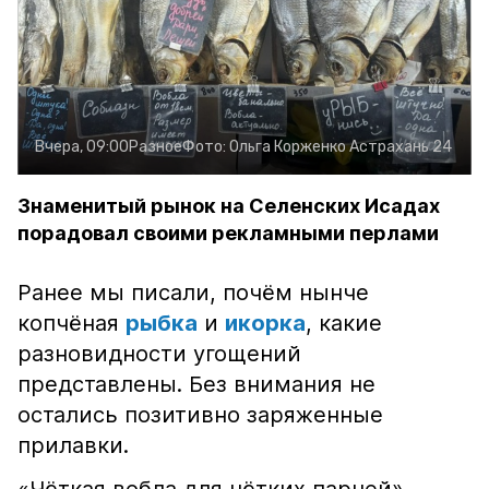
Вчера, 09:00
Разное
Фото:
Ольга Корженко
Астрахань 24
Знаменитый рынок на Селенских Исадах
порадовал своими рекламными перлами
Ранее мы писали, почём нынче
копчёная
рыбка
и
икорка
, какие
разновидности угощений
представлены. Без внимания не
остались позитивно заряженные
прилавки.