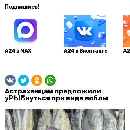
Подпишись!
А24 в MAX
А24 в Вконтакте
А2
Астраханцам предложили
уРЫБнуться при виде воблы