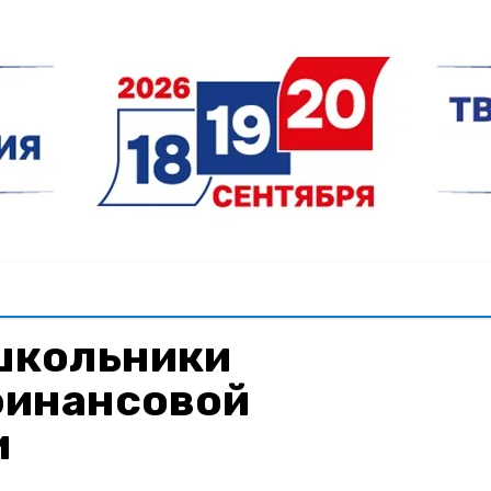
школьники
финансовой
и