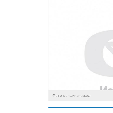
Фото: моифинансы.рф