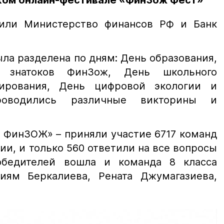
ком онлайн-фестивале «ФинЗож Фест»
пили Министерство финансов РФ и Банк
ла разделена по дням: День образования,
 знатоков ФинЗож, День школьного
ирования, День цифровой экологии и
проводились различные викторины и
к ФинЗОЖ» – приняли участие 6717 команд
ии, и только 560 ответили на все вопросы
обедителей вошла и команда 8 класса
иям Беркалиева, Рената Джумагазиева,