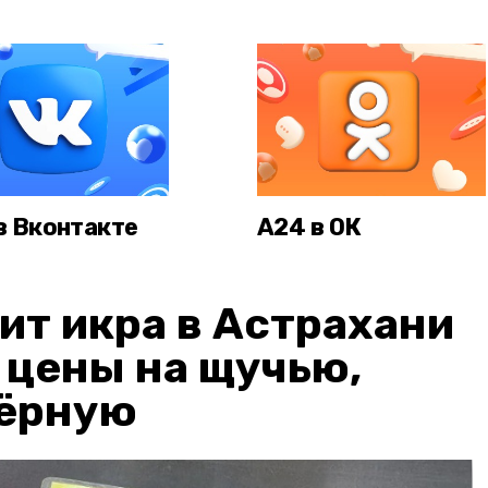
в Вконтакте
А24 в ОК
ит икра в Астрахани
: цены на щучью,
чёрную