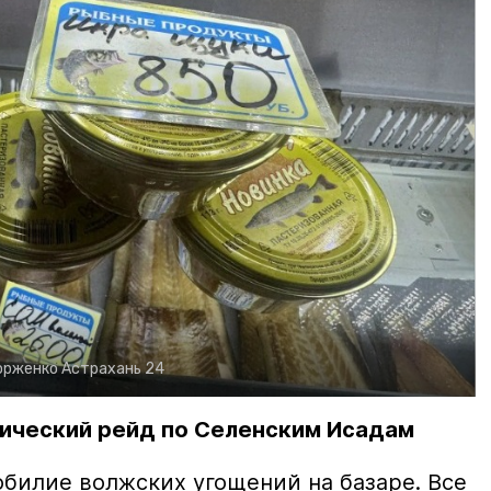
орженко
Астрахань 24
ический рейд по Селенским Исадам
билие волжских угощений на базаре. Все