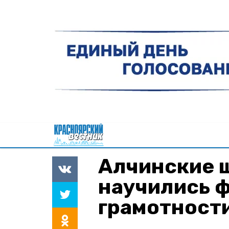
Алчинские 
научились 
грамотност