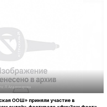
то:
Л. Алдамжарова
кая ООШ» приняли участие в