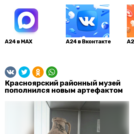
А24 в MAX
А24 в Вконтакте
А2
Красноярский районный музей
пополнился новым артефактом