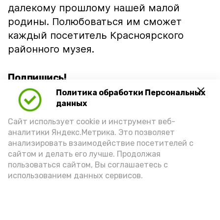
далекому прошлому нашей малой
родины. Полюбоваться им сможет
каждый посетитель Красноярского
районного музея.
Подпишись!
Политика обработки Персональных
данных
Сайт использует cookie и инструмент веб-
аналитики Яндекс.Метрика. Это позволяет
анализировать взаимодействие посетителей с
А24 в MAX
А24 в Вконтакте
А2
сайтом и делать его лучше. Продолжая
пользоваться сайтом, Вы соглашаетесь с
использованием данных сервисов.