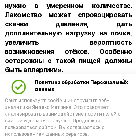
нужно в умеренном количестве.
Лакомство может спровоцировать
скачки давления, дать
дополнительную нагрузку на почки,
увеличить вероятность
возникновения отёков. Особенно
осторожны с такой пищей должны
быть аллергики».
Политика обработки Персональных
Для взрослого человека безопасной
данных
порцией икры считается 30-50 граммов
(2-3 ложки). При этом следует обратить
Сайт использует cookie и инструмент веб-
аналитики Яндекс.Метрика. Это позволяет
внимание на хлеб, с которым она
анализировать взаимодействие посетителей с
подаётся: лучше выбирать
сайтом и делать его лучше. Продолжая
цельнозерновой, с мукой грубого
пользоваться сайтом, Вы соглашаетесь с
использованием данных сервисов.
помола. Есть икру следует в первой