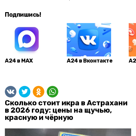
Подпишись!
А24 в MAX
А24 в Вконтакте
А2
Сколько стоит икра в Астрахани
в 2026 году: цены на щучью,
красную и чёрную