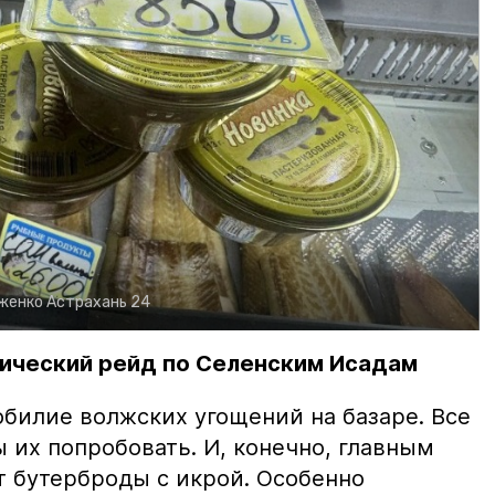
рженко
Астрахань 24
ический рейд по Селенским Исадам
билие волжских угощений на базаре. Все
ы их попробовать. И, конечно, главным
т бутерброды с икрой. Особенно