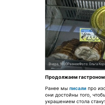
Вчера, 11:00
Разное
Фото:
Ольга Ко
Продолжаем гастроном
Ранее мы
писали
про изо
они достойны того, чтоб
украшением стола стану