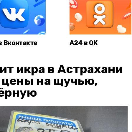
в Вконтакте
А24 в ОК
ит икра в Астрахани
: цены на щучью,
чёрную