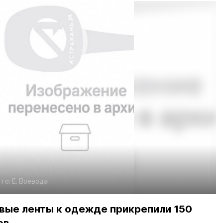
то:
Е. Воевода
ые ленты к одежде прикрепили 150