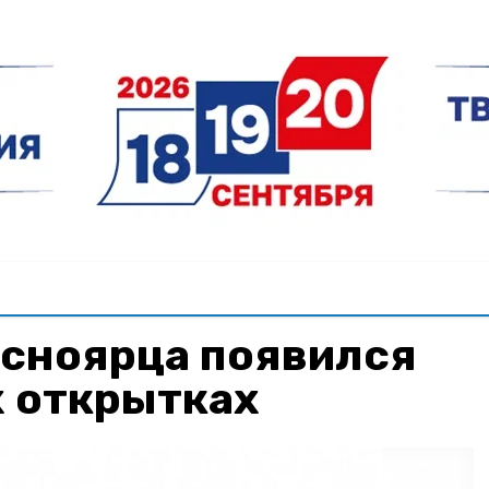
асноярца появился
х открытках