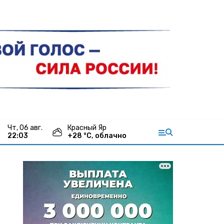
чт, 06 авг.
Красный Яр
22:03
+
28
°С,
облачно