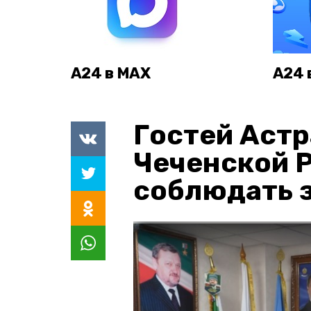
А24 в MAX
А24 
Гостей Астр
Чеченской 
соблюдать з