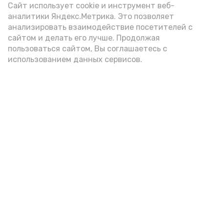
(2-3 ложки). При этом следует обратить
Сайт использует cookie и инструмент веб-
аналитики Яндекс.Метрика. Это позволяет
внимание на хлеб, с которым она
анализировать взаимодействие посетителей с
подаётся: лучше выбирать
сайтом и делать его лучше. Продолжая
цельнозерновой, с мукой грубого
пользоваться сайтом, Вы соглашаетесь с
использованием данных сервисов.
помола. Есть икру следует в первой
половине дня. Кстати, полезнее для
здоровья сопроводить такой бутерброд
сочными овощами, свежей зеленью и
отварным яйцом.