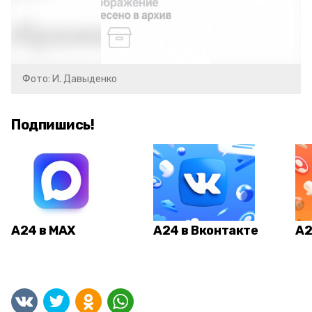
Фото: И. Давыденко
Подпишись!
А24 в MAX
А24 в Вконтакте
А2