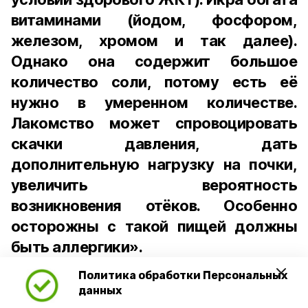
витаминами (йодом, фосфором,
железом, хромом и так далее).
Однако она содержит большое
количество соли, потому есть её
нужно в умеренном количестве.
Лакомство может спровоцировать
скачки давления, дать
дополнительную нагрузку на почки,
увеличить вероятность
возникновения отёков. Особенно
осторожны с такой пищей должны
быть аллергики».
Политика обработки Персональных
Для взрослого человека безопасной
данных
порцией икры считается 30-50 граммов