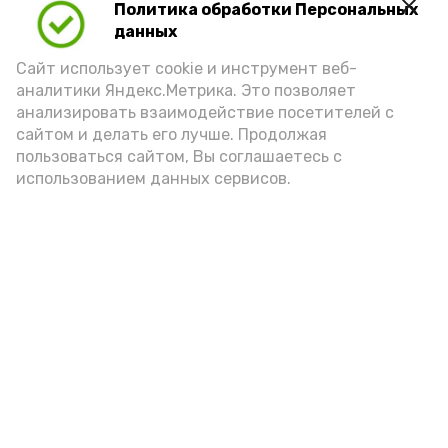
Политика обработки Персональных
Для взрослого человека безопасной
данных
порцией икры считается 30-50 граммов
(2-3 ложки). При этом следует обратить
Сайт использует cookie и инструмент веб-
аналитики Яндекс.Метрика. Это позволяет
внимание на хлеб, с которым она
анализировать взаимодействие посетителей с
подаётся: лучше выбирать
сайтом и делать его лучше. Продолжая
цельнозерновой, с мукой грубого
пользоваться сайтом, Вы соглашаетесь с
использованием данных сервисов.
помола. Есть икру следует в первой
половине дня. Кстати, полезнее для
здоровья сопроводить такой бутерброд
сочными овощами, свежей зеленью и
отварным яйцом.