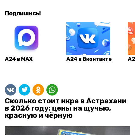
Подпишись!
А24 в MAX
А24 в Вконтакте
А2
Сколько стоит икра в Астрахани
в 2026 году: цены на щучью,
красную и чёрную