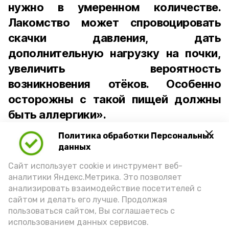
нужно в умеренном количестве.
Лакомство может спровоцировать
скачки давления, дать
дополнительную нагрузку на почки,
увеличить вероятность
возникновения отёков. Особенно
осторожны с такой пищей должны
быть аллергики».
Политика обработки Персональных
Для взрослого человека безопасной
данных
порцией икры считается 30-50 граммов
(2-3 ложки). При этом следует обратить
Сайт использует cookie и инструмент веб-
аналитики Яндекс.Метрика. Это позволяет
внимание на хлеб, с которым она
анализировать взаимодействие посетителей с
подаётся: лучше выбирать
сайтом и делать его лучше. Продолжая
цельнозерновой, с мукой грубого
пользоваться сайтом, Вы соглашаетесь с
использованием данных сервисов.
помола. Есть икру следует в первой