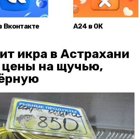
в Вконтакте
А24 в ОК
ит икра в Астрахани
: цены на щучью,
чёрную