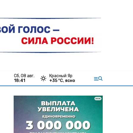
сб, 08 авг.
Красный Яр
18:41
+
35
°С,
ясно