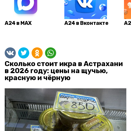
А24 в MAX
А24 в Вконтакте
А2
Сколько стоит икра в Астрахани
в 2026 году: цены на щучью,
красную и чёрную