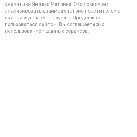
аналитики Яндекс.Метрика. Это позволяет
анализировать взаимодействие посетителей с
сайтом и делать его лучше. Продолжая
Фото: max.ru/mchs_astrakhan
пользоваться сайтом, Вы соглашаетесь с
использованием данных сервисов.
Play
Video
Видео: Астрахань 24
пожарная безопасность
пожарная опасность