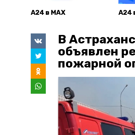
А24 в MAX
А24 
В Астраханс
объявлен р
пожарной о