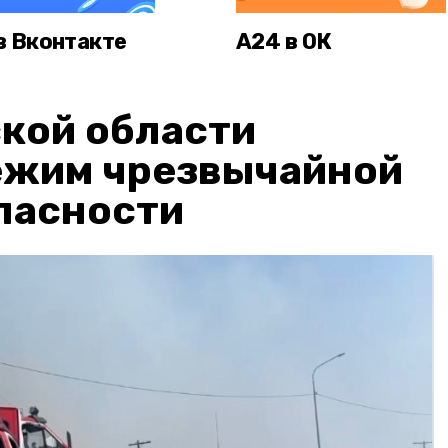
в Вконтакте
А24 в ОК
кой области
ежим чрезвычайной
пасности