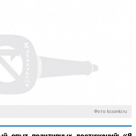
Фото: kcsonkr.ru
ый опыт позитивных достижений: «Я