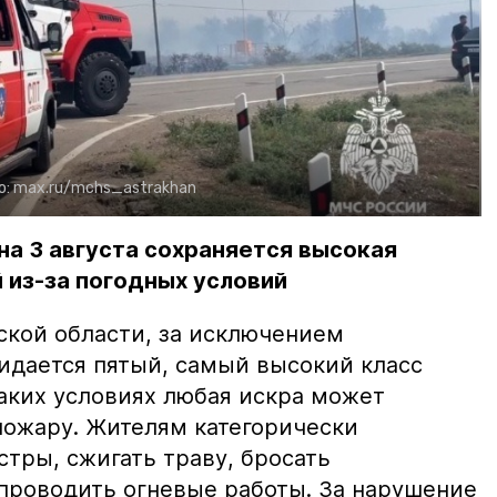
о:
max.ru/mchs_astrakhan
на 3 августа сохраняется высокая
 из-за погодных условий
ской области, за исключением
жидается пятый, самый высокий класс
таких условиях любая искра может
пожару. Жителям категорически
тры, сжигать траву, бросать
проводить огневые работы. За нарушение