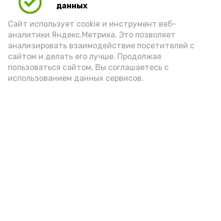
данных
Видео: управление пресс-службы и информации
Сайт использует cookie и инструмент веб-
администрации губернатора АО
аналитики Яндекс.Метрика. Это позволяет
анализировать взаимодействие посетителей с
сайтом и делать его лучше. Продолжая
год единства народов
закон
пользоваться сайтом, Вы соглашаетесь с
использованием данных сервисов.
Подпишись!
А24 в MAX
А24 в Вконтакте
А2