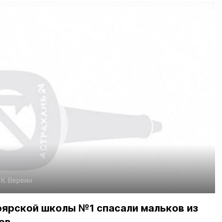
:
К. Вереин
оярской школы №1 спасали мальков из