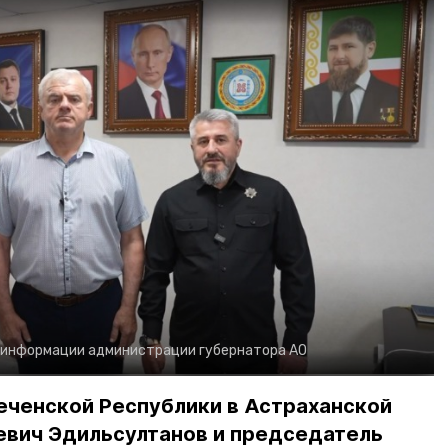
 информации администрации губернатора АО
еченской Республики в Астраханской
евич Эдильсултанов и председатель