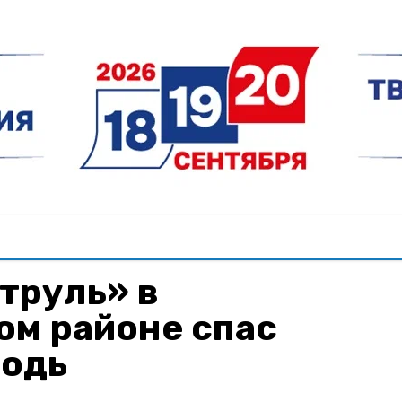
труль» в
ом районе спас
одь