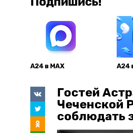
Подпишись!
А24 в MAX
А24 
Гостей Астр
Чеченской 
соблюдать з