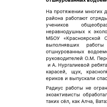
отшнурованных водоем
На протяжении многих д
района работают отряды
учеников общеобра
неравнодушных к эколо
МБОУ «Красноярской С
выполнявших работ
отшнурованных водоем
руководителей О.М. Пере
и А. Нургалиевой ребят
карасей, щук, красно
ериков и выпускали спа
Радиус работы не огра
экоактивисты обработа
таких сёл, как Алча, Ва