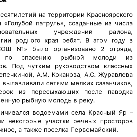
ов
есятилетий на территории Красноярского
 «Голубой патруль», созданные из числа
зовательных учреждений района,
гии родного края ребят. В этом году в
ОШ N1» было организовано 2 отряда,
ы по спасению рыбной молоди из
ов. Под чутким руководством классных
печкиной, А.М. Коканова, А.С. Журавлева
а вылавливали сетями мелких сазанчиков,
пёрок из пересыхающих после паводка
сенную рыбную молодь в реку.
ничивался водоемами села Красный Яр –
ли некоторые участки речных просторов
тажное, а также поселка Первомайский.