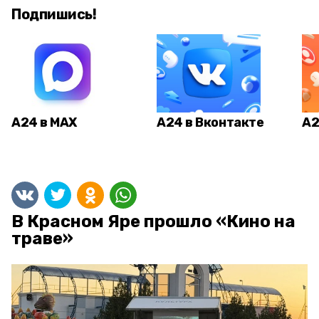
Подпишись!
А24 в MAX
А24 в Вконтакте
А2
В Красном Яре прошло «Кино на
траве»