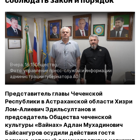
соблюдать закон и порядок
Вчера, 16:15
Общество
Фото:
управление пресс-службы и информации
администрации губернатора АО
Представитель главы Чеченской
Республики в Астраханской области Хизри
Лом-Алиевич Эдильсултанов и
председатель Общества чеченской
культуры «Вайнах» Адлан Мухадинович
Байсангуров осудили действия гостя