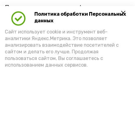
Принять участие в кинофестивале
Политика обработки Персональных
смогут жители и других населённых
данных
пунктов округа. Культработники
Сайт использует cookie и инструмент веб-
развернут импровизированный
аналитики Яндекс.Метрика. Это позволяет
кинотеатр в лагере труда и отдыха при
анализировать взаимодействие посетителей с
КСОШ № 2, Черёмухе, Алче, Топале,
сайтом и делать его лучше. Продолжая
стадионе райцентра.
пользоваться сайтом, Вы соглашаетесь с
использованием данных сервисов.