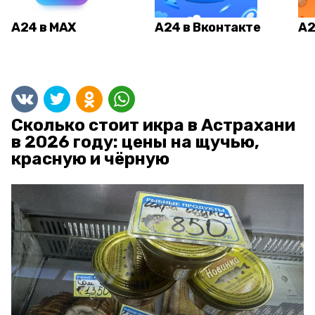
А24 в MAX
А24 в Вконтакте
А2
Сколько стоит икра в Астрахани
в 2026 году: цены на щучью,
красную и чёрную