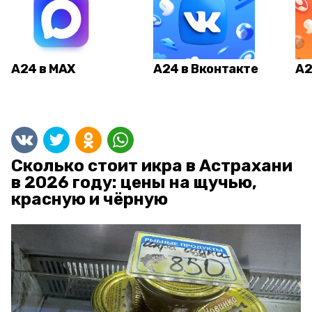
А24 в MAX
А24 в Вконтакте
А2
Сколько стоит икра в Астрахани
в 2026 году: цены на щучью,
красную и чёрную