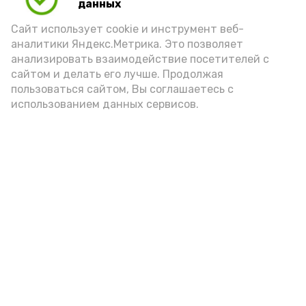
Play
данных
Video
Сайт использует cookie и инструмент веб-
аналитики Яндекс.Метрика. Это позволяет
анализировать взаимодействие посетителей с
сайтом и делать его лучше. Продолжая
Видео: управление пресс-службы и информации
пользоваться сайтом, Вы соглашаетесь с
администрации губернатора АО
использованием данных сервисов.
год единства народов
закон
Подпишись!
А24 в MAX
А24 в Вконтакте
А2