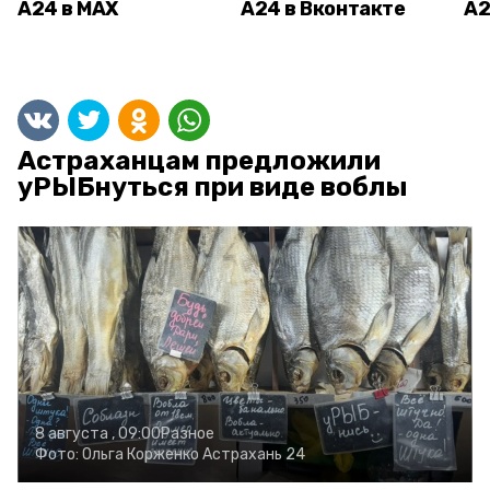
А24 в MAX
А24 в Вконтакте
А2
Астраханцам предложили
уРЫБнуться при виде воблы
8 августа , 09:00
Разное
Фото:
Ольга Корженко
Астрахань 24