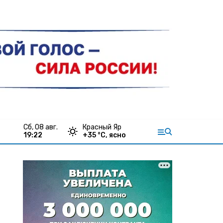
сб, 08 авг.
Красный Яр
19:22
+
35
°С,
ясно