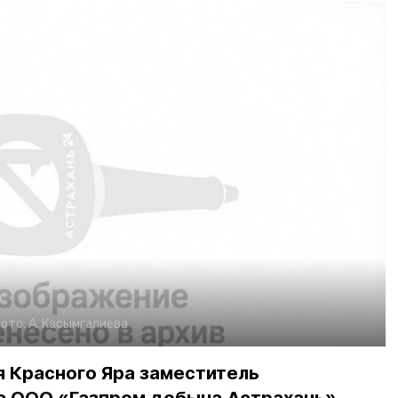
ото:
А. Касымгалиева
я Красного Яра заместитель