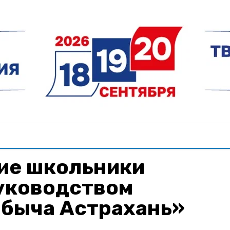
ие школьники
уководством
обыча Астрахань»